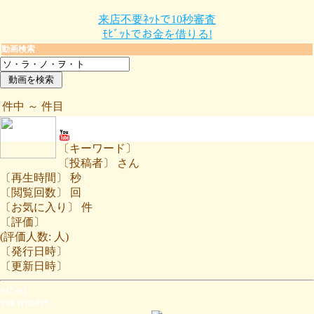
来店不要ﾈｯﾄで10秒審査
ﾓﾋﾞｯﾄでお金を借りる!
動画検索
件中 ～ 件目
〔キーワード〕
〔投稿者〕 さん
〔再生時間〕 秒
〔閲覧回数〕 回
〔お気に入り〕 件
〔評価〕
(評価人数: 人)
〔発行日時〕
〔更新日時〕
ﾄﾋﾟｯｸｽ
[NEW]ｺﾝﾃﾝﾂ